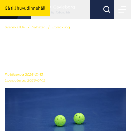
Gävleborg
Gå till huvudinnehåll
Byt förbund här
Svenska IBF
/
Nyheter
/
Utveckling
Nu lanseras
övningsbanken – hitta
färdiga övningar
Publicerad
2026-01-13
Uppdaterad 2026-01-13