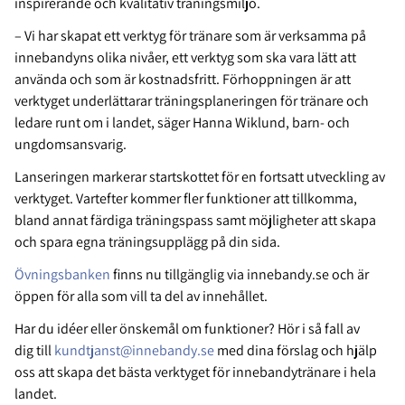
inspirerande och kvalitativ träningsmiljö.
– Vi har skapat ett verktyg för tränare som är verksamma på
innebandyns olika nivåer, ett verktyg som ska vara lätt att
använda och som är kostnadsfritt. Förhoppningen är att
verktyget underlättarar träningsplaneringen för tränare och
ledare runt om i landet, säger Hanna Wiklund, barn- och
ungdomsansvarig.
Lanseringen markerar startskottet för en fortsatt utveckling av
verktyget. Vartefter kommer fler funktioner att tillkomma,
bland annat färdiga träningspass samt möjligheter att skapa
och spara egna träningsupplägg på din sida.
Övningsbanken
finns nu tillgänglig via innebandy.se och är
öppen för alla som vill ta del av innehållet.
Har du idéer eller önskemål om funktioner? Hör i så fall av
dig
till
kundtjanst@innebandy.se
med dina förslag och hjälp
oss att skapa det bästa verktyget för innebandytränare i hela
landet.