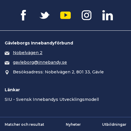
Gävleborgs Innebandyförbund
Nobelvägen 2
gavleborg@innebandy.se
Besöksadress: Nobelvägen 2, 801 33, Gävle
Länkar
SIU - Svensk Innebandys Utvecklingsmodell
Matcher och resultat
Nyheter
Utbildningar
Smartsvar AI