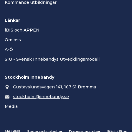
Kommande utbildningar
Länkar
iBIS och APPEN
Om oss
A-Ö
SIU - Svensk Innebandys Utvecklingsmodell
Stockholm Innebandy
Gustavslundsvägen 141, 167 51 Bromma
stockholm@innebandy.se
Media
Mitt iBIS
Serier och tabeller
Dagens matcher
Bäst i Stan