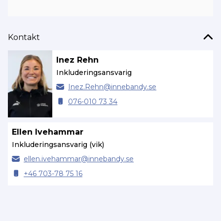
Kontakt
Inez Rehn
Inkluderingsansvarig
Inez.
Rehn@
innebandy.se
076-010 73 34
Ellen Ivehammar
Inkluderingsansvarig (vik)
ellen.
ivehammar@
innebandy.se
+46 703-78 75 16