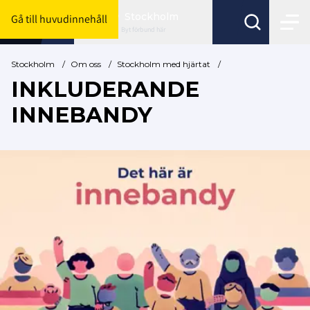
Stockholm
Gå till huvudinnehåll
Byt förbund här
Stockholm
/
Om oss
/
Stockholm med hjärtat
/
INKLUDERANDE
INNEBANDY