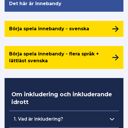
Det här är innebandy
Börja spela innebandy - svenska
Börja spela innebandy - flera språk +
lättläst svenska
Om inkludering och inkluderande
idrott
1. Vad är inkludering?