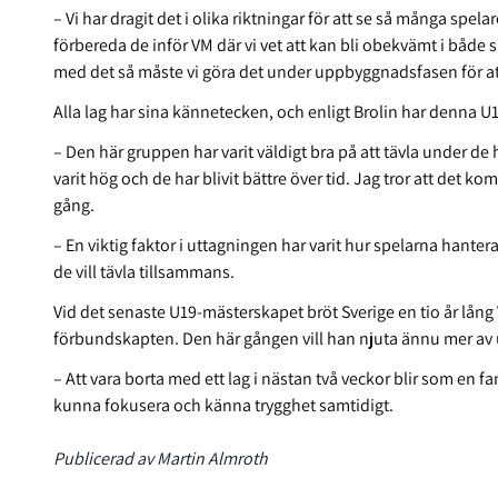
– Vi har dragit det i olika riktningar för att se så många spela
förbereda de inför VM där vi vet att kan bli obekvämt i både
med det så måste vi göra det under uppbyggnadsfasen för at
Alla lag har sina kännetecken, och enligt Brolin har denna U1
– Den här gruppen har varit väldigt bra på att tävla under de 
varit hög och de har blivit bättre över tid. Jag tror att de
gång.
– En viktig faktor i uttagningen har varit hur spelarna hanter
de vill tävla tillsammans.
Vid det senaste U19-mästerskapet bröt Sverige en tio år lån
förbundskapten. Den här gången vill han njuta ännu mer av 
– Att vara borta med ett lag i nästan två veckor blir som en fam
kunna fokusera och känna trygghet samtidigt.
Publicerad av Martin Almroth