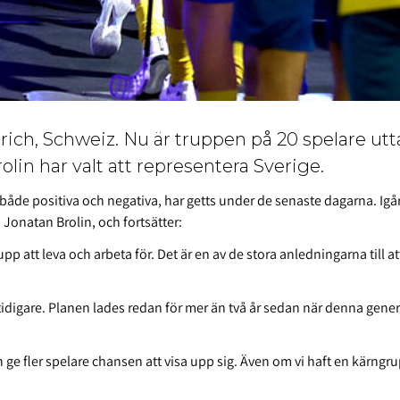
ürich, Schweiz. Nu är truppen på 20 spelare utt
in har valt att representera Sverige.
d, både positiva och negativa, har getts under de senaste dagarna. Igå
 Jonatan Brolin, och fortsätter:
rupp att leva och arbeta för. Det är en av de stora anledningarna till a
 tidigare. Planen lades redan för mer än två år sedan när denna gene
h ge fler spelare chansen att visa upp sig. Även om vi haft en kärngrup