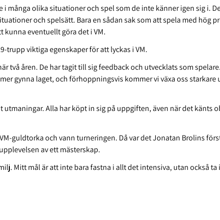
re i många olika situationer och spel som de inte känner igen sig i. Det
 situationer och spelsätt. Bara en sådan sak som att spela med hög pr
t kunna eventuellt göra det i VM.
9-trupp viktiga egenskaper för att lyckas i VM.
här två åren. De har tagit till sig feedback och utvecklats som spela
t kommer gynna laget, och förhoppningsvis kommer vi växa oss starkare
at utmaningar. Alla har köpt in sig på uppgiften, även när det känts 
g VM-guldtorka och vann turneringen. Då var det Jonatan Brolins fö
upplevelsen av ett mästerskap.
ilj. Mitt mål är att inte bara fastna i allt det intensiva, utan också ta