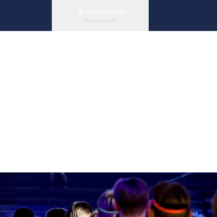
Stockholm
Byt förbund här
s VM-trupp utt
apet i Schweiz