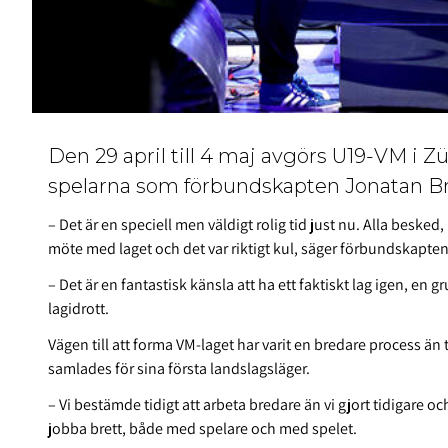
Den 29 april till 4 maj avgörs U19-VM i Z
spelarna som förbundskapten Jonatan Brol
– Det är en speciell men väldigt rolig tid just nu. Alla beske
möte med laget och det var riktigt kul, säger förbundskapten
– Det är en fantastisk känsla att ha ett faktiskt lag igen, en g
lagidrott.
Vägen till att forma VM-laget har varit en bredare process än
samlades för sina första landslagsläger.
– Vi bestämde tidigt att arbeta bredare än vi gjort tidigare oc
jobba brett, både med spelare och med spelet.