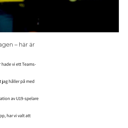
agen – här är
r hade vi ett Teams-
tt jag håller på med
ration av U19-spelare
p, har vi valt att