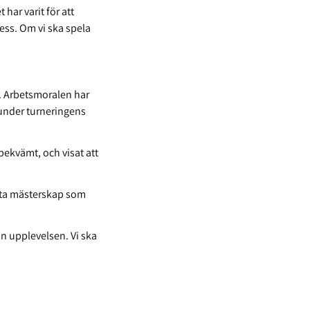
 har varit för att
ess. Om vi ska spela
re. Arbetsmoralen har
 under turneringens
obekvämt, och visat att
rsta mästerskap som
 in upplevelsen. Vi ska