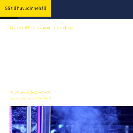
Gå till huvudinnehåll
Svenska IBF
/
Nyheter
/
Landslag
U19-herrarna
för mästersk
Publicerad
2025-04-01
Uppdaterad 2025-04-01