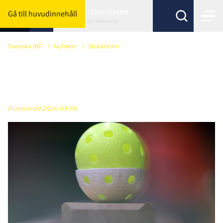
Stockholm
Gå till huvudinnehåll
Byt förbund här
Svenska IBF
/
Nyheter
/
Stockholm
Tid att ansöka om
förtjänsttecken
Publicerad
2024-03-06