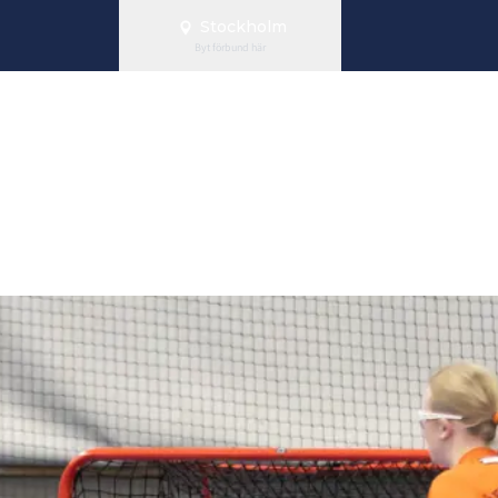
Stockholm
Byt förbund här
g av spelsche