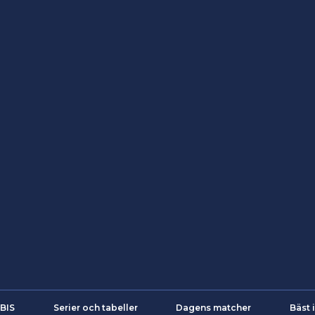
iBIS
Serier och tabeller
Dagens matcher
Bäst 