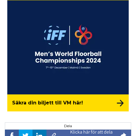
Säkra din biljett till VM här!
Dela
Klicka här för att dela