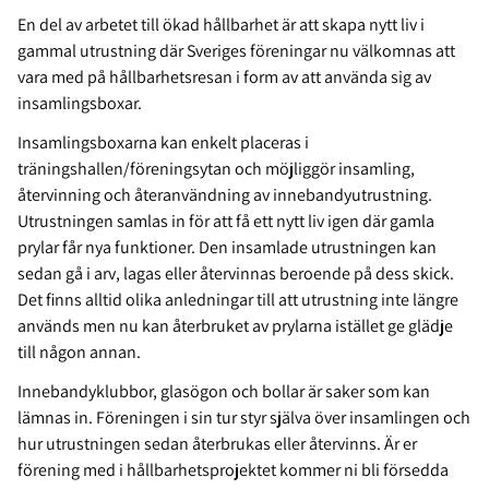
En del av arbetet till ökad hållbarhet är att skapa nytt liv i
gammal utrustning där Sveriges föreningar nu välkomnas att
vara med på hållbarhetsresan i form av att använda sig av
insamlingsboxar.
Insamlingsboxarna kan enkelt placeras i
träningshallen/föreningsytan och möjliggör insamling,
återvinning och återanvändning av innebandyutrustning.
Utrustningen samlas in för att få ett nytt liv igen där gamla
prylar får nya funktioner. Den insamlade utrustningen kan
sedan gå i arv, lagas eller återvinnas beroende på dess skick.
Det finns alltid olika anledningar till att utrustning inte längre
används men nu kan återbruket av prylarna istället ge glädje
till någon annan.
Innebandyklubbor, glasögon och bollar är saker som kan
lämnas in. Föreningen i sin tur styr själva över insamlingen och
hur utrustningen sedan återbrukas eller återvinns. Är er
förening med i hållbarhetsprojektet kommer ni bli försedda