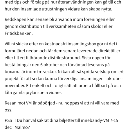
med tips och förslag på hur återanvändningen kan gå till och
hur den insamlade utrustningen vidare kan skapa nytta.
Redskapen kan senare bli använda inom föreningen eller
genom distribution till verksamheten såsom skolor eller
Fritidsbanken.
Vill ni skicka efter en kostnadsfri insamlingsbox gör ni det i
formuläret nedan och får dem senare levererade direkt till er
eller till ert tillhörande distriktsförbund. Sista dagen för
beställning är den 6 oktober och förväntad leverans på
boxarna är inom tre veckor. Ni kan alltså sprida vetskap om ert
projekt för att sedan kunna förverkliga insamlingen i oktober-
november. Ett enkelt och roligt sätt att arbeta hållbart på och
låta gamla prylar spela vidare.
Resan mot VM är påbörjad - nu hoppas vi att ni vill vara med
oss.
PSST! Du har väl säkrat dina biljetter till innebandy-VM 7-15
dec i Malmö?