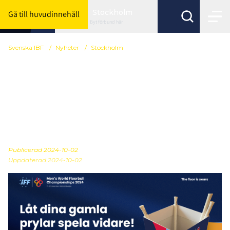
Stockholm
Gå till huvudinnehåll
Byt förbund här
Svenska IBF
/
Nyheter
/
Stockholm
Insamlingsboxar för
Sveriges föreningar -
anslut er till
hållbarhetsarbetet
Publicerad
2024-10-02
Uppdaterad 2024-10-02