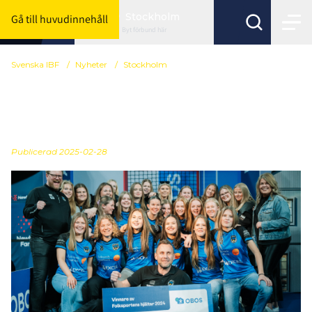
Stockholm
Gå till huvudinnehåll
Byt förbund här
Svenska IBF
/
Nyheter
/
Stockholm
Vem gör det lilla extra i
din förening?
Publicerad
2025-02-28