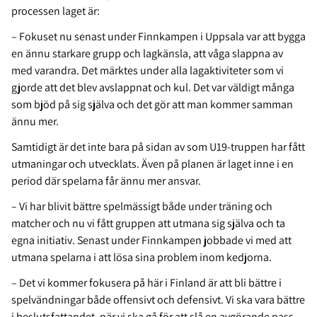
processen laget är:
– Fokuset nu senast under Finnkampen i Uppsala var att bygga
en ännu starkare grupp och lagkänsla, att våga slappna av
med varandra. Det märktes under alla lagaktiviteter som vi
gjorde att det blev avslappnat och kul. Det var väldigt många
som bjöd på sig själva och det gör att man kommer samman
ännu mer.
Samtidigt är det inte bara på sidan av som U19-truppen har fått
utmaningar och utvecklats. Även på planen är laget inne i en
period där spelarna får ännu mer ansvar.
– Vi har blivit bättre spelmässigt både under träning och
matcher och nu vi fått gruppen att utmana sig själva och ta
egna initiativ. Senast under Finnkampen jobbade vi med att
utmana spelarna i att lösa sina problem inom kedjorna.
– Det vi kommer fokusera på här i Finland är att bli bättre i
spelvändningar både offensivt och defensivt. Vi ska vara bättre
i beslutsfattandet, när vi ska gå för att slå en avgörande pass