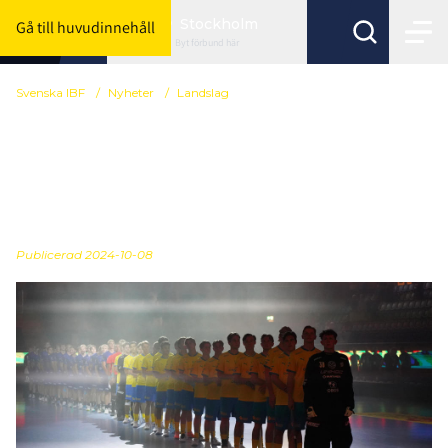
Stockholm
Gå till huvudinnehåll
Byt förbund här
Svenska IBF
/
Nyheter
/
Landslag
Här är U19-herrarnas
trupp till Euro Floorball
Tour
Publicerad
2024-10-08