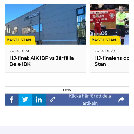
BÄST I STAN
BÄST I STAN
2024-01-31
2024-01-29
HJ-final: AIK IBF vs Järfälla
HJ-finalens doma
Bele IBK
Stan
Dela
Klicka här för att dela
artikeln