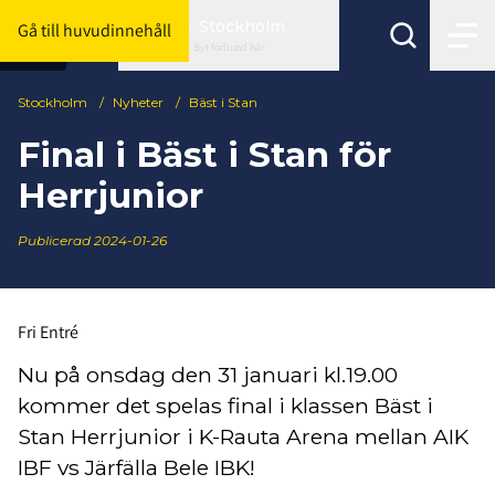
Stockholm
Gå till huvudinnehåll
Byt förbund här
Stockholm
/
Nyheter
/
Bäst i Stan
Final i Bäst i Stan för
Herrjunior
Publicerad
2024-01-26
Fri Entré
Nu på onsdag den 31 januari kl.19.00
kommer det spelas final i klassen Bäst i
Stan Herrjunior i K-Rauta Arena mellan AIK
IBF vs Järfälla Bele IBK!