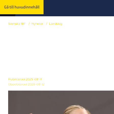
Gå till huvudinnehåll
Svenska IBF
/
Nyheter
/
Landslag
Damlandslaget
Games
Publicerad
2025-08-11
Uppdaterad 2025-08-12