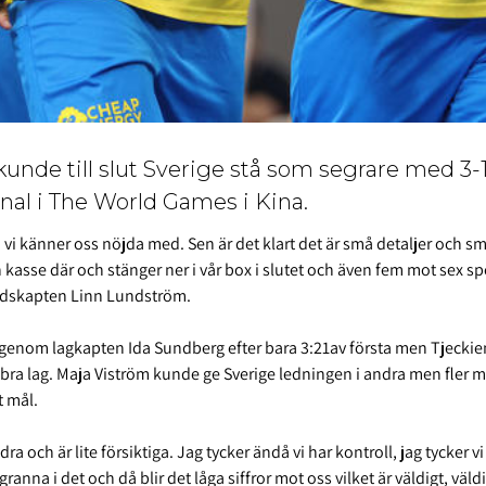
kunde till slut Sverige stå som segrare med 3-1
inal i The World Games i Kina.
om vi känner oss nöjda med. Sen är det klart det är små detaljer och 
en kasse där och stänger ner i vår box i slutet och även fem mot sex s
ndskapten Linn Lundström.
 genom lagkapten Ida Sundberg efter bara 3:21av första men Tjeckien
a lag. Maja Viström kunde ge Sverige ledningen i andra men fler mål
t mål.
 och är lite försiktiga. Jag tycker ändå vi har kontroll, jag tycker vi 
anna i det och då blir det låga siffror mot oss vilket är väldigt, väldi