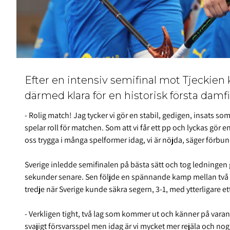
Efter en intensiv semifinal mot Tjeckien 
därmed klara för en historisk första damf
- Rolig match! Jag tycker vi gör en stabil, gedigen, insats s
spelar roll för matchen. Som att vi får ett pp och lyckas gör 
oss trygga i många spelformer idag, vi är nöjda
, säger förbu
Sverige inledde semifinalen på bästa sätt och tog ledningen
sekunder senare. Sen följde en spännande kamp mellan två br
tredje när Sverige kunde säkra segern, 3-1, med ytterligare et
- Verkligen tight, två lag som kommer ut och känner på varandra
svajigt försvarsspel men idag är vi mycket mer rejäla och noggr