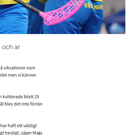
 och är
små situationer som
pelet men vi känner
 kvitterade blott 25
 blev det inte förrän
har haft ett väldigt
gt trevligt, säger Maja