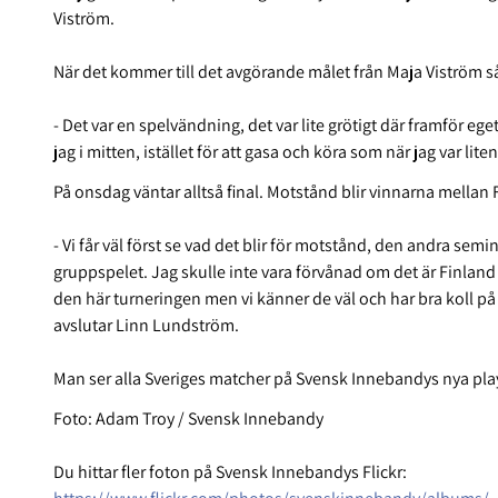
Viström.
När det kommer till det avgörande målet från Maja Viström 
- Det var en spelvändning, det var lite grötigt där framför eg
jag i mitten, istället för att gasa och köra som när jag var lite
På onsdag väntar alltså final. Motstånd blir vinnarna mellan
- Vi får väl först se vad det blir för motstånd, den andra semi
gruppspelet. Jag skulle inte vara förvånad om det är Finland s
den här turneringen men vi känner de väl och har bra koll på d
avslutar Linn Lundström.
Man ser alla Sveriges matcher på Svensk Innebandys nya pla
Foto: Adam Troy / Svensk Innebandy
Du hittar fler foton på Svensk Innebandys Flickr: