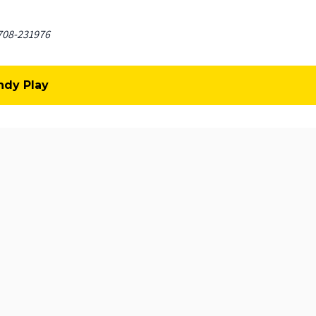
 708-231976
andy Play