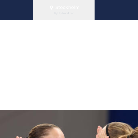
Stockholm
Byt förbund här
 klara för fin