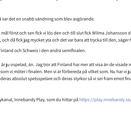
så var det en snabb vändning som blev avgörande.
et mål först och sen fick vi lös den och till slut fick Wilma Johansso
n, och då fick jag mycket yta och det var bara att trycka till den, säger
 Finland och Schweiz i den andra semifinalen.
n är ju ospelad, än. Jag tror att Finland har mer att visa än de visade 
om vi möter i finalen. Men vi är förbereda på vilket som. Nu har vi ju
eras absolut spetsspelare och deras styrkor så vi ser fram emot final
ykanal, Innebandy Play, som du hittar på
https://play.innebandy.se