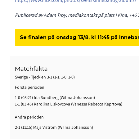
https://www.flickr.com/photos/svenskinnebandy/albums/
Publicerad av Adam Troy, mediakontakt på plats i Kina, +46
Se finalen på onsdag 13/8, kl 11:45 på Inneb
Matchfakta
Sverige - Tjeckien 3-1 (1-1, 1-0, 1-0)
Första perioden
1-0 (03:21) Ida Sundberg (Wilma Johansson)
1-1 (03:46) Karolina Liskovcova (Vanessa Rebecca Keprtova)
Andra perioden
2-1 (11:15) Maja Viström (Wilma Johansson)