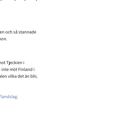
n den och så stannade
 hon.
mot Tjeckien i
 inte möt Finland i
en vilka det än blir,
/landslag
.