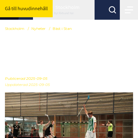
Stockholm
Gå till huvudinnehåll
Byt förbund här
Stockholm
/
Nyheter
/
Bäst i Stan
Dags för andra
gruppspelshelgen i Bäst i
Stan
Publicerad
2025-09-05
Uppdaterad 2025-09-05