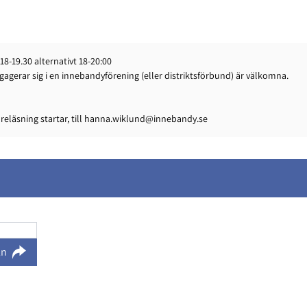
18-19.30 alternativt 18-20:00
gagerar sig i en innebandyförening (eller distriktsförbund) är välkomna.
läsning startar, till
hanna.wiklund@innebandy.se
ln