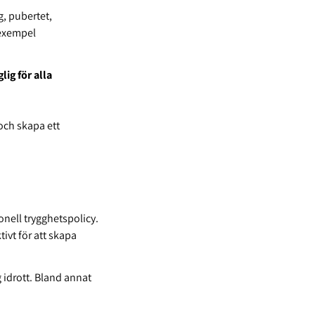
g, pubertet,
 exempel
ig för alla
och skapa ett
onell trygghetspolicy.
ivt för att skapa
 idrott. Bland annat