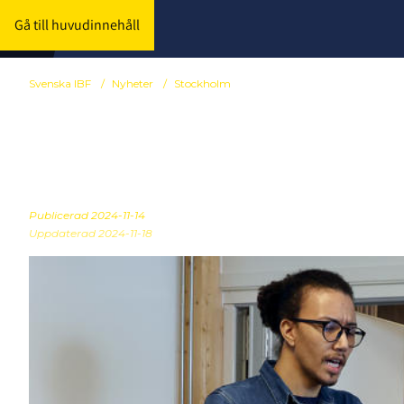
Gå till huvudinnehåll
Svenska IBF
/
Nyheter
/
Stockholm
Årets kostnad
Publicerad
2024-11-14
Uppdaterad 2024-11-18