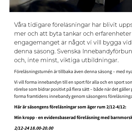
Våra tidigare föreläsningar har blivit upp
mer och att byta tankar och erfarenhet
engagemanget är något vi vill bygga vid
denna säsong. Svenska Innebandyförbundet
och, inte minst, viktiga utbildningar.
Föreläsningsturnén är tillbaka även denna säsong – med nya
Vi vill forma innebandyn till en sport för alla och en sport so
rörelse som bidrar positivt på flera sätt – både när det gäll
forma framtidens innebandy genom säsongens föreläsninga
Här är säsongens föreläsningar som äger rum 2/12-4/12:
Min kropp - en evidensbaserad föreläsning med barnmors
2/12-24 18.00-20.00