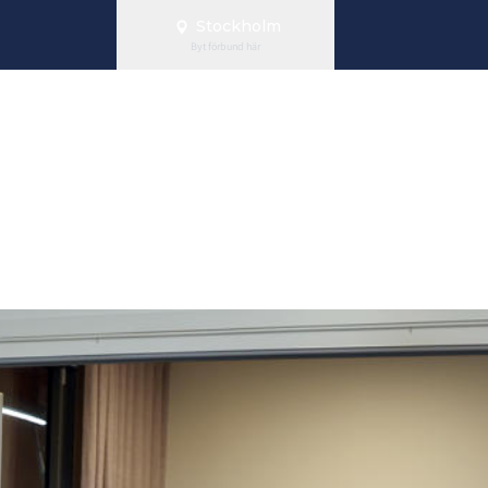
Stockholm
Byt förbund här
sfria digitala 