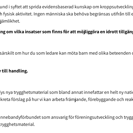
rbund i syftet att sprida evidensbaserad kunskap om kroppsutvecklin
ch fysisk aktivitet. Ingen människa ska behöva begränsas utifrån till
 jämlikhet.
 om vilka insatser som finns för att möjliggöra en idrott tillgängl
 särskilt om hur du som ledare kan möta barn med olika beteenden 
 till handling.
ys nya trygghetsmaterial som bland annat innefattar en helt ny nati
reta förslag på hur vi kan arbeta främjande, förebyggande och reakt
a Innebandyförbundet som ansvarig för föreningsutveckling och trygg
trygghetsmaterial.