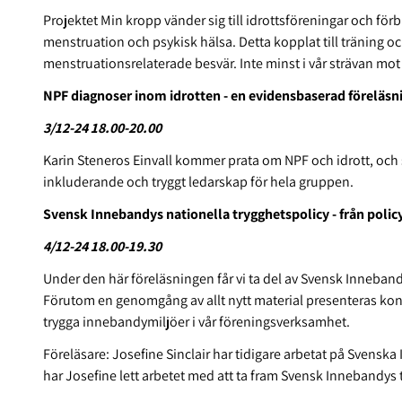
Projektet Min kropp vänder sig till idrottsföreningar och fö
menstruation och psykisk hälsa. Detta kopplat till träning o
menstruationsrelaterade besvär. Inte minst i vår strävan mot
NPF diagnoser inom idrotten - en evidensbaserad föreläsning
3/12-24 18.00-20.00
Karin Steneros Einvall kommer prata om NPF och idrott, och
inkluderande och tryggt ledarskap för hela gruppen.
Svensk Innebandys nationella trygghetspolicy - från policy
4/12-24 18.00-19.30
Under den här föreläsningen får vi ta del av Svensk Inneband
Förutom en genomgång av allt nytt material presenteras konk
trygga innebandymiljöer i vår föreningsverksamhet.
Föreläsare: Josefine Sinclair har tidigare arbetat på Svensk
har Josefine lett arbetet med att ta fram Svensk Innebandys 