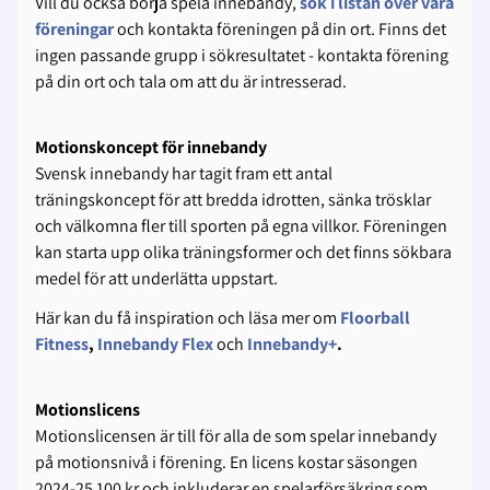
Vill du också börja spela innebandy,
sök i listan över våra
föreningar
och kontakta föreningen på din ort. Finns det
ingen passande grupp i sökresultatet - kontakta förening
på din ort och tala om att du är intresserad.
Motionskoncept för innebandy
Svensk innebandy har tagit fram ett antal
träningskoncept för att bredda idrotten, sänka trösklar
och välkomna fler till sporten på egna villkor. Föreningen
kan starta upp olika träningsformer och det finns sökbara
medel för att underlätta uppstart.
Här kan du få inspiration och läsa mer om
Floorball
Fitness
,
Innebandy Flex
och
Innebandy+
.
Motionslicens
Motionslicensen är till för alla de som spelar innebandy
på motionsnivå i förening. En licens kostar säsongen
2024-25 100 kr och inkluderar en spelarförsäkring som