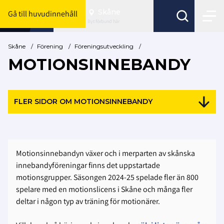
Skåne
Gå till huvudinnehåll
Byt förbund här
Skåne
/
Förening
/
Föreningsutveckling
/
MOTIONSINNEBANDY
FLER SIDOR OM MOTIONSINNEBANDY
Motionsinnebandyn växer och i merparten av skånska
innebandyföreningar finns det uppstartade
motionsgrupper. Säsongen 2024-25 spelade fler än 800
spelare med en motionslicens i Skåne och många fler
deltar i någon typ av träning för motionärer.