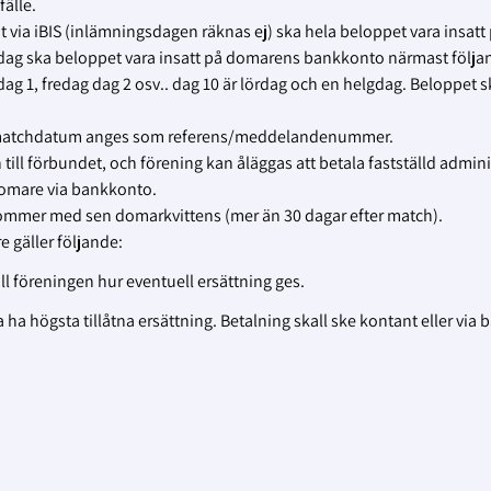
fälle.
t via iBIS (inlämningsdagen räknas ej) ska hela beloppet vara insatt
ag ska beloppet vara insatt på domarens bankkonto närmast följa
ag 1, fredag dag 2 osv.. dag 10 är lördag och en helgdag. Beloppet s
t matchdatum anges som referens/meddelandenummer.
ill förbundet, och förening kan åläggas att betala fastställd admini
 domare via bankkonto.
nkommer med sen domarkvittens (mer än 30 dagar efter match).
 gäller följande:
ll föreningen hur eventuell ersättning ges.
ha högsta tillåtna ersättning. Betalning skall ske kontant eller via 