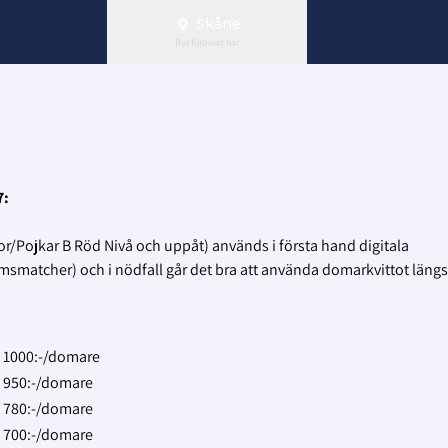
Skåne
Byt förbund här
7:
kor/Pojkar B Röd Nivå och uppåt) används i första hand digitala
msmatcher) och i nödfall går det bra att använda domarkvittot längst
1000:-/domare
950:-/domare
780:-/domare
700:-/domare