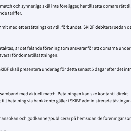
atch och synnerliga skäl inte föreligger, har tillsatta domare rätt till
de tariffer.
mit med ett ersättningskrav till förbundet. SKIBF debiterar sedan d
ontaktas, är det felande förening som ansvarar för att domarna under
arar för domartillsättningen.
F skall presentera underlag för detta senast 5 dagar efter det intr
samband med aktuell match. Betalningen kan ske kontant i direkt
till betalning via bankkonto gäller i SKIBF administrerade tävlingar 
ar ansökan och godkänner/publicerar på hemsidan de föreningar so