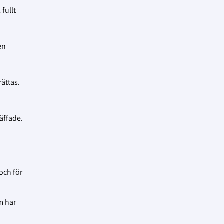
 fullt
en
rättas.
äffade.
och för
m har