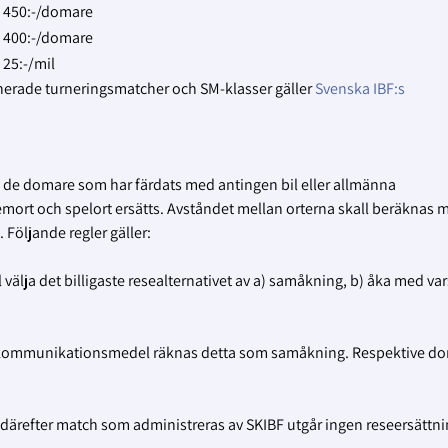
450:-/domare
400:-/domare
25:-/mil
nerade turneringsmatcher och SM-klasser gäller
Svenska IBF:s
ll de domare som har färdats med antingen bil eller allmänna
ort och spelort ersätts. Avståndet mellan orterna skall beräknas 
. Följande regler gäller:
lja det billigaste resealternativet av a) samåkning, b) åka med vars
a kommunikationsmedel räknas detta som samåkning. Respektive d
ärefter match som administreras av SKIBF utgår ingen reseersättni