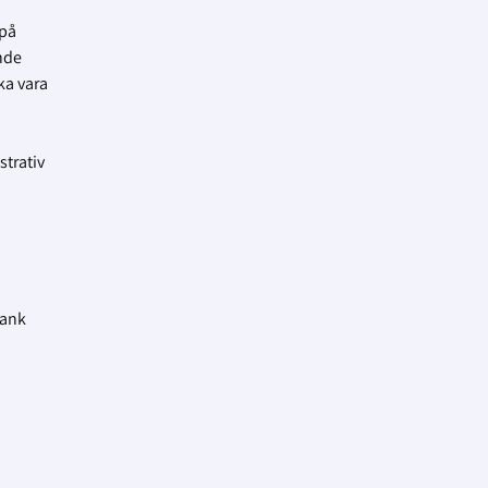
 på
nde
ka vara
strativ
bank