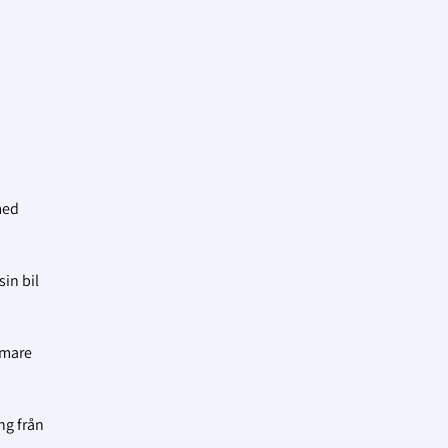
med
in bil
omare
ng från