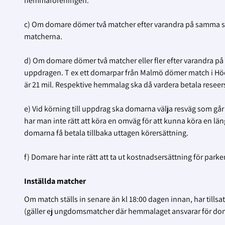
hemmaföreningen.
c) Om domare dömer två matcher efter varandra på samma spe
matcherna.
d) Om domare dömer två matcher eller fler efter varandra på
uppdragen. T ex ett domarpar från Malmö dömer match i H
är 21 mil. Respektive hemmalag ska då vardera betala reseers
e) Vid körning till uppdrag ska domarna välja resväg som gå
har man inte rätt att köra en omväg för att kunna köra en lä
domarna få betala tillbaka uttagen körersättning.
f) Domare har inte rätt att ta ut kostnadsersättning för park
Inställda matcher
Om match ställs in senare än kl 18:00 dagen innan, har tillsat
(gäller ej ungdomsmatcher där hemmalaget ansvarar för dom