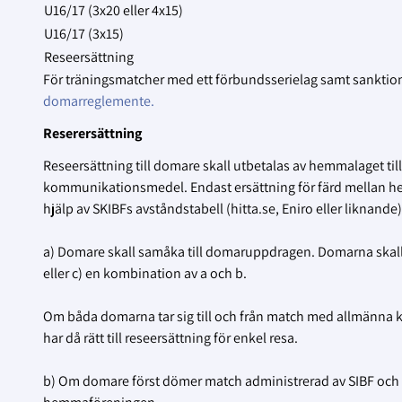
U16/17 (3x20 eller 4x15)
U16/17 (3x15)
Reseersättning
För träningsmatcher med ett förbundsserielag samt sanktio
domarreglemente.
Reserersättning
Reseersättning till domare skall utbetalas av hemmalaget ti
kommunikationsmedel. Endast ersättning för färd mellan hem
hjälp av SKIBFs avståndstabell (hitta.se, Eniro eller liknande)
a) Domare skall samåka till domaruppdragen. Domarna skall vä
eller c) en kombination av a och b.
Om båda domarna tar sig till och från match med allmänn
har då rätt till reseersättning för enkel resa.
b) Om domare först dömer match administrerad av SIBF och d