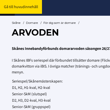
Gå till huvudinnehåll
Skåne
/
Domare
/
För dig som är domare
/
ARVODEN
Skånes Innebandyförbunds domararvoden säsongen 26/2
I Skånes IBFs seriespel där förbundet tillsätter domare (Flic
domarkvitton via iBIS. I övriga matcher (tränings- och ungdo
menyn.
Seriespel/Skånemästerskapen:
D1, H2, H1-kval, H2-kval
Senior-SkM (slutspel)
D2, H3, D2-kval, H3-kval
Senior-SkM (gruppspel)