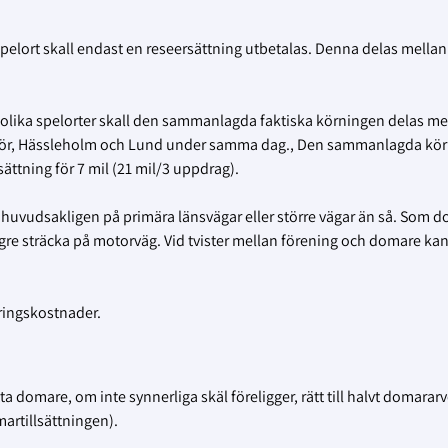
lort skall endast en reseersättning utbetalas. Denna delas mellan
 olika spelorter skall den sammanlagda faktiska körningen delas me
öör, Hässleholm och Lund under samma dag., Den sammanlagda kö
ättning för 7 mil (21 mil/3 uppdrag).
r huvudsakligen på primära länsvägar eller större vägar än så. Som 
ngre sträcka på motorväg. Vid tvister mellan förening och domare ka
eringskostnader.
ta domare, om inte synnerliga skäl föreligger, rätt till halvt domarar
artillsättningen).