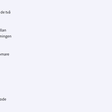
 de två
llan
rningen
domare
n
vode