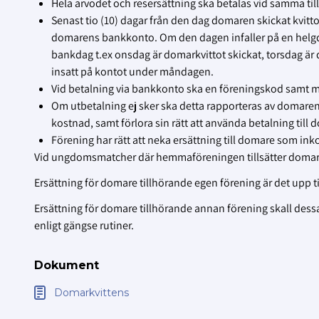
Hela arvodet och resersättning ska betalas vid samma till
Senast tio (10) dagar från den dag domaren skickat kvitto
domarens bankkonto. Om den dagen infaller på en helgd
bankdag t.ex onsdag är domarkvittot skickat, torsdag är d
insatt på kontot under måndagen.
Vid betalning via bankkonto ska en föreningskod sam
Om utbetalning ej sker ska detta rapporteras av domaren t
kostnad, samt förlora sin rätt att använda betalning till
Förening har rätt att neka ersättning till domare som i
Vid ungdomsmatcher där hemmaföreningen tillsätter domare
Ersättning för domare tillhörande egen förening är det upp ti
Ersättning för domare tillhörande annan förening skall dessa 
enligt gängse rutiner.
Dokument
Domarkvittens