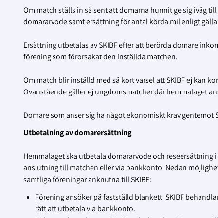
Om match ställs in så sent att domarna hunnit ge sig iväg till m
domararvode samt ersättning för antal körda mil enligt gällan
Ersättning utbetalas av SKIBF efter att berörda domare inkom
förening som förorsakat den inställda matchen.
Om match blir inställd med så kort varsel att SKIBF ej kan k
Ovanstående gäller ej ungdomsmatcher där hemmalaget ansv
Domare som anser sig ha något ekonomiskt krav gentemot SkIB
Utbetalning av domarersättning
Hemmalaget ska utbetala domararvode och reseersättning i 
anslutning till matchen eller via bankkonto. Nedan möjlighet 
samtliga föreningar anknutna till SKIBF:
Förening ansöker på fastställd blankett. SKIBF behandl
rätt att utbetala via bankkonto.