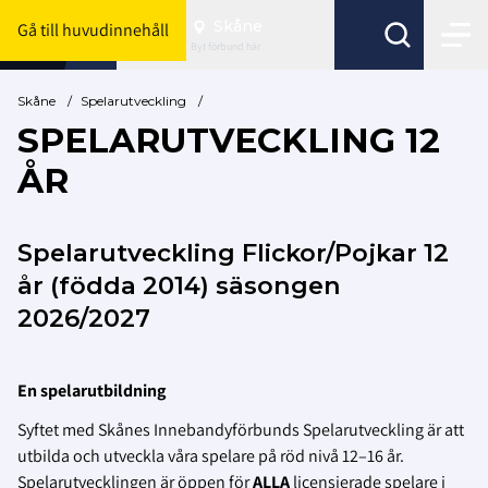
Skåne
Gå till huvudinnehåll
Byt förbund här
Skåne
/
Spelarutveckling
/
SPELARUTVECKLING 12
ÅR
Spelarutveckling Flickor/Pojkar 12
år (födda 2014) säsongen
2026/2027
En spelarutbildning
Syftet med Skånes Innebandyförbunds Spelarutveckling är att
utbilda och utveckla våra spelare på röd nivå 12–16 år.
Spelarutvecklingen är öppen för
ALLA
licensierade spelare i