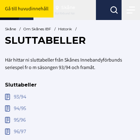
Skåne
Gå till huvudinnehåll
Byt förbund här
Skåne
/
Om Skånes IBF
/
Historik
/
SLUTTABELLER
Här hittar ni sluttabeller från Skånes Innebandyförbunds
seriespel fr o m säsongen 93/94 och framåt.
Sluttabeller
93/94
94/95
95/96
96/97