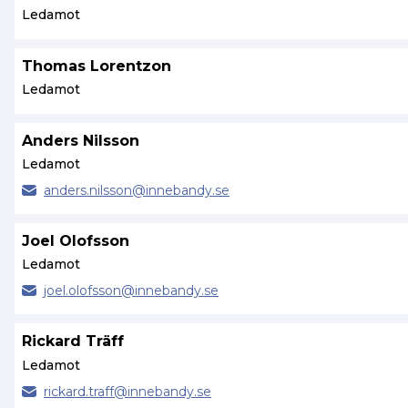
Ledamot
Thomas Lorentzon
Ledamot
Anders Nilsson
Ledamot
anders.
nilsson@
innebandy.se
Joel Olofsson
Ledamot
joel.
olofsson@
innebandy.se
Rickard Träff
Ledamot
rickard.
traff@
innebandy.se