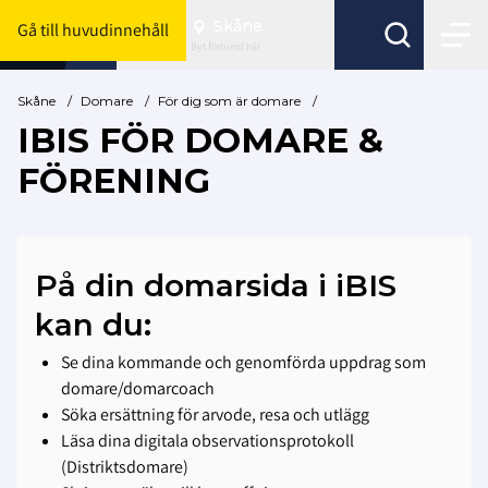
Skåne
Gå till huvudinnehåll
Byt förbund här
Skåne
/
Domare
/
För dig som är domare
/
IBIS FÖR DOMARE &
FÖRENING
På din domarsida i iBIS
kan du:
Se dina kommande och genomförda uppdrag som
domare/domarcoach
Söka ersättning för arvode, resa och utlägg
Läsa dina digitala observationsprotokoll
(Distriktsdomare)