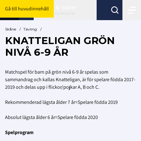
Skåne
Gå till huvudinnehåll
Byt förbund här
Skåne
/
Tävling
/
KNATTELIGAN GRÖN
NIVÅ 6-9 ÅR
Matchspel för barn på grön
nivå 6-9 år spelas som
sammandrag och kallas Knatteligan, är för spelare födda 2017-
2019 och delas upp i flickor/pojkar A, B och C.
Rekommenderad lägsta ålder 7 år=Spelare födda 2019
Absolut lägsta ålder 6 år=Spelare födda 2020
Spelprogram