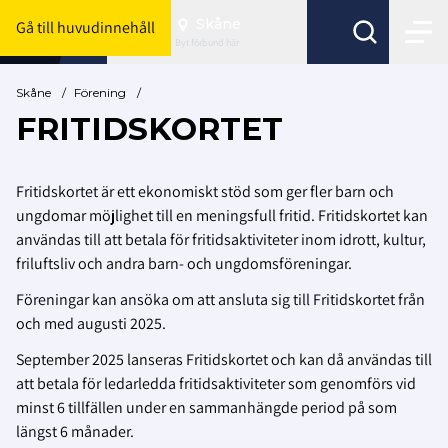
Skåne
Gå till huvudinnehåll
Byt förbund här
Skåne
/
Förening
/
FRITIDSKORTET
Fritidskortet är ett ekonomiskt stöd som ger fler barn och
ungdomar möjlighet till en meningsfull fritid. Fritidskortet kan
användas till att betala för fritidsaktiviteter inom idrott, kultur,
friluftsliv och andra barn- och ungdomsföreningar.
Föreningar kan ansöka om att ansluta sig till Fritidskortet från
och med augusti 2025.
September 2025 lanseras Fritidskortet och kan då användas till
att betala för ledarledda fritidsaktiviteter som genomförs vid
minst 6 tillfällen under en sammanhängde period på som
längst 6 månader.