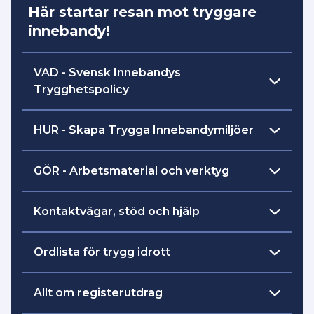
Här startar resan mot tryggare
innebandy!
VAD - Svensk Innebandys
Trygghetspolicy
VAD - Svensk Innebandys Trygghetspolicy
HUR - Skapa Trygga Innebandymiljöer
HUR - Skapa Trygga Innebandymiljöer (vägledande
GÖR - Arbetsmaterial och verktyg
material)
GÖR - Arbetsmaterial och verktyg
Kontaktvägar, stöd och hjälp
Kontaktvägar, stöd och hjälp
Ordlista för trygg idrott
Riksidrottsförbundet har på sin
Allt om registerutdrag
trygghetswebb tagit fram en ordlista.