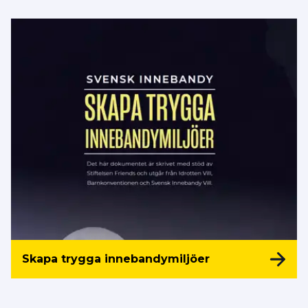
januari 2020 ska begära begränsat utdrag
ur belastningsregistret för de som
anställs eller får uppdrag i föreningen
och där har direkt och regelbunden
kontakt med barn.
Läs mer här.
Skapa trygga innebandymiljöer