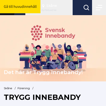
Skåne
Gå till huvudinnehåll
Byt förbund här
Det här är
Trygg Innebandy!
Skåne
/
Förening
/
TRYGG INNEBANDY