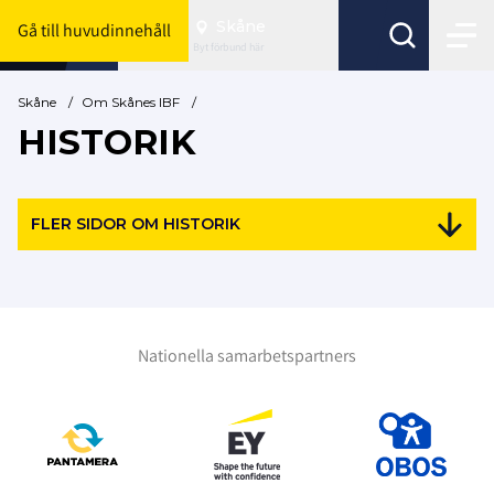
Skåne
Gå till huvudinnehåll
Byt förbund här
Skåne
/
Om Skånes IBF
/
HISTORIK
FLER SIDOR OM HISTORIK
Nationella samarbetspartners