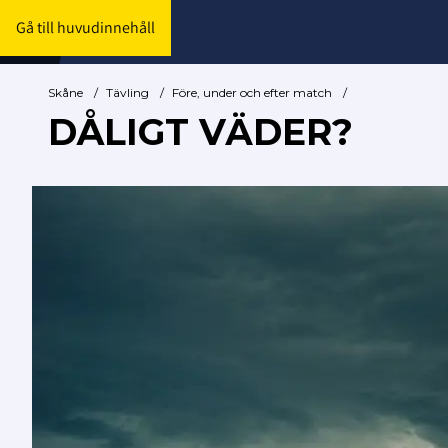
Gå till huvudinnehåll
Skåne
/
Tävling
/
Före, under och efter match
/
DÅLIGT VÄDER?