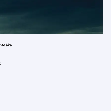
inte åka
g
r.