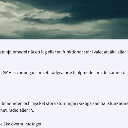
jälpmedel när ett lag eller en funktionär står i valet att åka eller 
 har SMHI:s varningar som ett rådgivande hjälpmedel om du känner di
allmänheten och mycket stora störningar i viktiga samhällsfunktione
t, radio eller TV.
te åka överhuvudtaget.