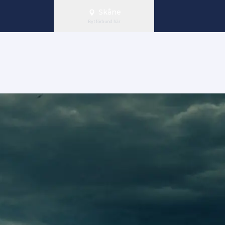
Skåne
Byt förbund här