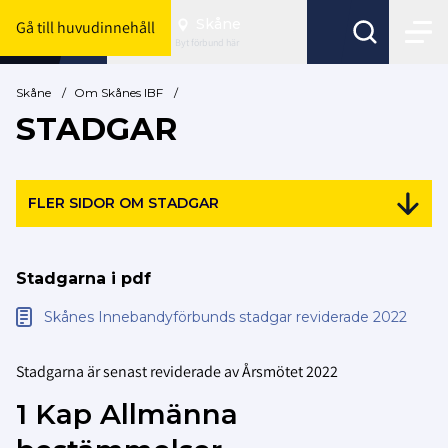
Skåne
Gå till huvudinnehåll
Byt förbund här
Skåne
/
Om Skånes IBF
/
STADGAR
FLER SIDOR OM STADGAR
Stadgarna i pdf
Skånes Innebandyförbunds stadgar reviderade 2022
Stadgarna är senast reviderade av Årsmötet 2022
1 Kap Allmänna