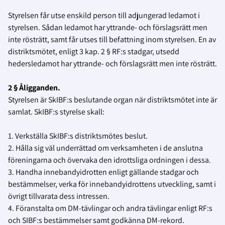
Styrelsen får utse enskild person till adjungerad ledamot i
styrelsen. Sådan ledamot har yttrande- och förslagsrätt men
inte rösträtt, samt får utses till befattning inom styrelsen. En av
distriktsmötet, enligt 3 kap. 2 § RF:s stadgar, utsedd
hedersledamot har yttrande- och förslagsrätt men inte rösträtt.
2 § Åligganden.
Styrelsen är SkIBF:s beslutande organ när distriktsmötet inte är
samlat. SkIBF:s styrelse skall:
1. Verkställa SkIBF:s distriktsmötes beslut.
2. Hålla sig väl underrättad om verksamheten i de anslutna
föreningarna och övervaka den idrottsliga ordningen i dessa.
3. Handha innebandyidrotten enligt gällande stadgar och
bestämmelser, verka för innebandyidrottens utveckling, samt i
övrigt tillvarata dess intressen.
4. Föranstalta om DM-tävlingar och andra tävlingar enligt RF:s
och SIBF:s bestämmelser samt godkänna DM-rekord.