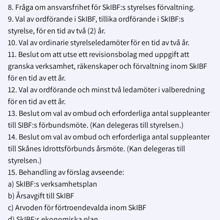
8. Fråga om ansvarsfrihet för SkIBF:s styrelses förvaltning.
9. Val av ordförande i SkIBF, tillika ordförande i SkIBF:s
styrelse, för en tid av två (2) år.
10. Val av ordinarie styrelseledamöter för en tid av två år.
11. Beslut om att utse ett revisionsbolag med uppgift att
granska verksamhet, räkenskaper och förvaltning inom SkIBF
för en tid av ett år.
12. Val av ordförande och minst två ledamöter i valberedning
för en tid av ett år.
13. Beslut om val av ombud och erforderliga antal suppleanter
till SIBF:s förbundsmöte. (Kan delegeras till styrelsen.)
14. Beslut om val av ombud och erforderliga antal suppleanter
till Skånes Idrottsförbunds årsmöte. (Kan delegeras till
styrelsen.)
15. Behandling av förslag avseende:
a) SkIBF:s verksamhetsplan
b) Årsavgift till SkIBF
c) Arvoden för förtroendevalda inom SkIBF
d) SkIBF:s ekonomiska plan