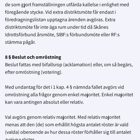
de som gjort framställningen utfärda kallelse i enlighet med
föregående stycke. Vid extra distriktsmöte får endast i
föredragningslistan upptagna ärenden avgöras. Extra
distriktsmöte får inte äga rum under tid då Skånes
Idrottsförbund årsmöte, SIBF:s förbundsmöte eller RF:s
stämma pågår.
8 § Beslut och omröstning
Beslut fattas med bifallsrop (acklamation) eller, om så begärs,
efter omröstning (votering).
Med undantag för det i 1 kap. 4 § nämnda fallet avgörs vid
omröstning alla frågor genom enkel majoritet. Enkel majoritet
kan vara antingen absolut eller relativ.
Val avgörs genom relativ majoritet. Med relativ majoritet
menas att den (de) som erhållit högsta antalet röster är vald
(valda) oberoende av hur dessa röster förhåller sig till antalet
avgivna röster.