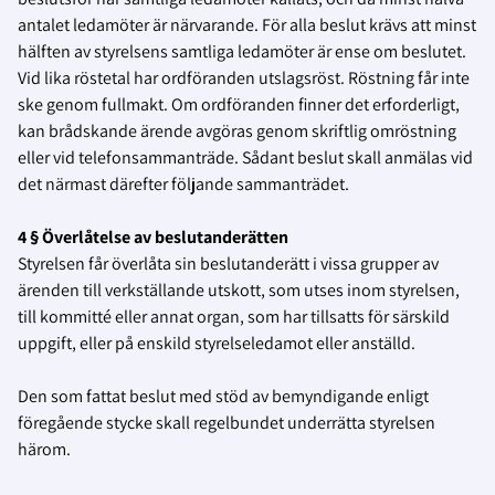
antalet ledamöter är närvarande. För alla beslut krävs att minst
hälften av styrelsens samtliga ledamöter är ense om beslutet.
Vid lika röstetal har ordföranden utslagsröst. Röstning får inte
ske genom fullmakt. Om ordföranden finner det erforderligt,
kan brådskande ärende avgöras genom skriftlig omröstning
eller vid telefonsammanträde. Sådant beslut skall anmälas vid
det närmast därefter följande sammanträdet.
4 § Överlåtelse av beslutanderätten
Styrelsen får överlåta sin beslutanderätt i vissa grupper av
ärenden till verkställande utskott, som utses inom styrelsen,
till kommitté eller annat organ, som har tillsatts för särskild
uppgift, eller på enskild styrelseledamot eller anställd.
Den som fattat beslut med stöd av bemyndigande enligt
föregående stycke skall regelbundet underrätta styrelsen
härom.