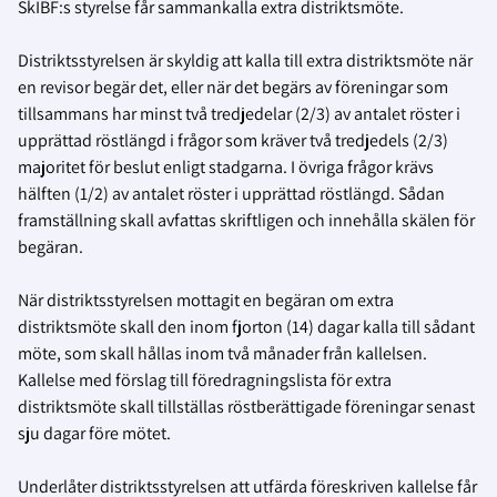
SkIBF:s styrelse får sammankalla extra distriktsmöte.
Distriktsstyrelsen är skyldig att kalla till extra distriktsmöte när
en revisor begär det, eller när det begärs av föreningar som
tillsammans har minst två tredjedelar (2/3) av antalet röster i
upprättad röstlängd i frågor som kräver två tredjedels (2/3)
majoritet för beslut enligt stadgarna. I övriga frågor krävs
hälften (1/2) av antalet röster i upprättad röstlängd. Sådan
framställning skall avfattas skriftligen och innehålla skälen för
begäran.
När distriktsstyrelsen mottagit en begäran om extra
distriktsmöte skall den inom fjorton (14) dagar kalla till sådant
möte, som skall hållas inom två månader från kallelsen.
Kallelse med förslag till föredragningslista för extra
distriktsmöte skall tillställas röstberättigade föreningar senast
sju dagar före mötet.
Underlåter distriktsstyrelsen att utfärda föreskriven kallelse får