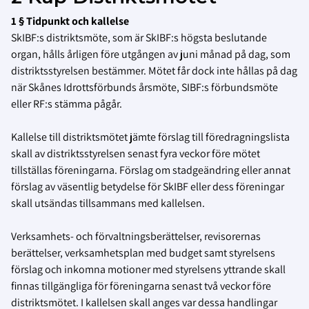
1 § Tidpunkt och kallelse
SkIBF:s distriktsmöte, som är SkIBF:s högsta beslutande
organ, hålls årligen före utgången av
juni månad på dag, som
distriktsstyrelsen bestämmer. Mötet får dock inte hållas på dag
när
Skånes Idrottsförbunds årsmöte, SIBF:s förbundsmöte
eller RF:s stämma pågår.
Kallelse till distriktsmötet jämte förslag till föredragningslista
skall av distriktsstyrelsen senast fyra veckor före mötet
tillställas föreningarna. Förslag om stadgeändring eller annat
förslag av väsentlig betydelse för SkIBF eller dess föreningar
skall utsändas tillsammans med kallelsen.
Verksamhets- och förvaltningsberättelser, revisorernas
berättelser, verksamhetsplan med budget samt styrelsens
förslag och inkomna motioner med styrelsens yttrande skall
finnas tillgängliga för föreningarna senast två veckor före
distriktsmötet. I kallelsen skall anges var dessa handlingar