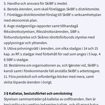
5. Handha och ansvara för SkIBF:s medel.
6. Bereda ärenden, som skall föreläggas SkIBF:s distriktsmöte.
7. Förelägga distriktsmötet förslag till SkIBF:s verksamhetsplan
med ekonomisk plan.
8. Avge stadgeenliga rapporter samt tillhandagå
Riksidrottsstyrelsen, Riksidrottsnämnden, SIBF:s
förbundsstyrelse och Skånes Idrottsförbunds styrelse med
upplysningar och yttranden.
9. Utöva prövningsrätt i ärenden, om vilka stadgas i 14 och 15
kap. av RF:s stadgar med förbehåll för vad som anges i 5 kap. 4
§ SIBF:s stadgar.
10. Bestämma om organisationen av, och tjänster vid, SkIBF:s
kansli samt i förekommande fall anställa SkIBF:s arbetstagare.
11. Föra protokoll och erforderliga böcker med mera, samt
sköta löpande ärenden i övrigt.
3 § Kallelse, beslutsförhet och omröstning
Styrelsen sammanträder på kallelse av ordföranden. Den är
beslutsför när samtliga ledamöter kallats, och då minst halva