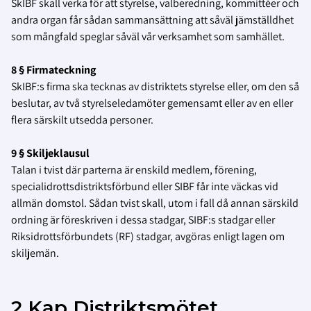
SkIBF
skall verka för att styrelse, valberedning, kommittéer och
andra organ får sådan sammansättning att såväl jämställdhet
som mångfald speglar såväl vår verksamhet som samhället.
8 § Firmateckning
SkIBF:s firma ska tecknas av distriktets styrelse eller, om den så
beslutar, av två styrelseledamöter gemensamt eller av en eller
flera särskilt utsedda personer.
9 § Skiljeklausul
Talan i tvist där parterna är enskild medlem, förening,
specialidrottsdistriktsförbund eller SIBF får inte väckas vid
allmän domstol. Sådan tvist skall, utom i fall då annan särskild
ordning är föreskriven i dessa stadgar, SIBF:s stadgar eller
Riksidrottsförbundets (RF) stadgar, avgöras enligt lagen om
skiljemän.
2 Kap Distriktsmötet