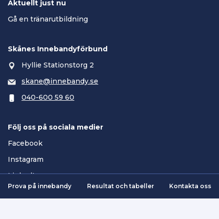
Aktuellt just nu
Gå en tränarutbildning
Skånes Innebandyförbund
Hyllie Stationstorg 2
skane@innebandy.se
040-600 59 60
Följ oss på sociala medier
Facebook
Instagram
LinkedIn
Prova på innebandy
Resultat och tabeller
Kontakta oss
Smartsvar AI