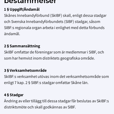
bestämmelser
1 § Uppgift/Ändamål
Skånes Innebandyförbund (SkIBF) skall, enligt dessa stadgar
och Svenska Innebandyförbundets (SIBF) stadgar, såsom
SIBF:s regionala organ arbeta i enlighet med detta förbunds
ändamål.
2 § Sammansättning
SkIBF omfattar de föreningar som är medlemmar i SIBF, och
som har hemvist inom distriktets geografiska område.
3 § Verksamhetsområde
SkIBF:s verksamhet utövas inom det verksamhetsområde som
enligt 7 kap. 2 § SIBF:s stadgar omfattar Skåne län.
4 § Stadgar
Ändring av eller tillägg till dessa stadgar får beslutas av SkIBF:s
distriktsmöte och skall godkännas av SIBF.