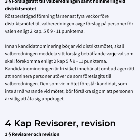
3 § Förslagsrätt till valberedningen samt nominering vid
distriktsmötet
Röstberättigad förening får senast fyra veckor före
distriktsmötet till valberedningen avge förslag på personer för
valen enligt 2 kap. 5 § 9 - 11 punkterna.
Innan kandidatnominering börjar vid distriktsmötet, skall
valberedningen meddela sitt förslag beträffande varje val som
skall förekomma enligt 2 kap 5 § 9 - 11 punkterna.
Kandidatnomineringen är fri vilket innebär att ombud äger rätt
att nominera personer utöver de som föreslagits till
valberedningen. Den som vid mötet föreslår kandidat, som
inte är närvarande vid mötet, bör försäkra sig om att personen
är villig att åta sig uppdraget.
4 Kap Revisorer, revision
1 § Revisorer och revision