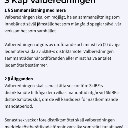
3 Kap Valberedningen
1 § Sammansättning med mera
Valberedningen ska, om möjligt, ha en sammansättning som
innebär att såväl jämställdhet som mångfald speglar såväl vår
verksamhet som samhället.
Valberedningen utgörs av ordförande och minst två (2) övriga
ledamöter valda av
SkIBF·s
distriktsmöte. Valberedningen
sammanträder när ordföranden eller minst halva antalet
ledamöter bestämmer.
2 § Åligganden
Valberedningen skall senast åtta veckor före SkIBF:s
distriktsmöte tillfråga dem vilkas mandattid utgår vid SkIBF:s
distriktsmötes slut, om de vill kandidera för nästkommande
mandatperiod.
Senast sex veckor före distriktsmötet skall valberedningen
meddela röstberättigade föreningar vilka som står i tur att avgå