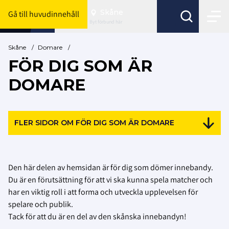
Skåne
Gå till huvudinnehåll
Byt förbund här
Skåne
/
Domare
/
FÖR DIG SOM ÄR
DOMARE
FLER SIDOR OM FÖR DIG SOM ÄR DOMARE
Den här delen av hemsidan är för dig som dömer innebandy.
Du är en förutsättning för att vi ska kunna spela matcher och
har en viktig roll i att forma och utveckla upplevelsen för
spelare och publik.
Tack för att du är en del av den skånska innebandyn!