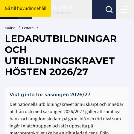
Skåne
Gå till huvudinnehåll
Byt förbund här
Skåne
/
Ledare
/
LEDARUTBILDNINGAR
OCH
UTBILDNINGSKRAVET
HÖSTEN 2026/27
Viktig info för säsongen 2026/27
Det nationella utbildningskravet är nu skarpt och innebär
att från och med säsongen 2026/2027 gäller att samtliga
barn- och ungdomsledare på grön, blå och röd nivå som
ingår i matchtruppen och står uppsatta på
matchprotokollet ska ha en giltig ledarlicens. Från