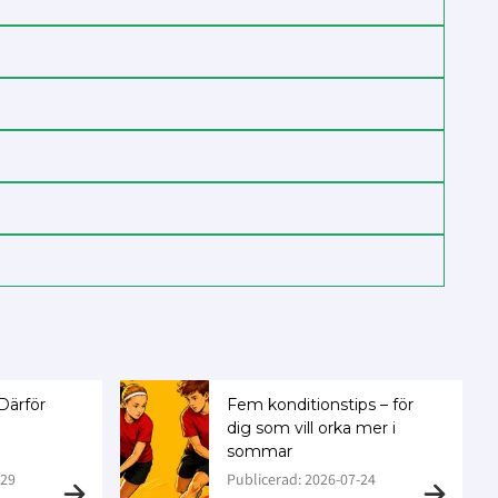
 Därför
Fem konditionstips – för
dig som vill orka mer i
sommar
-29
Publicerad: 2026-07-24