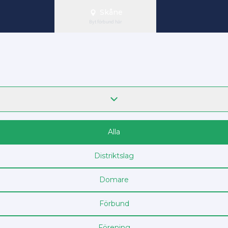
Skåne
Byt förbund här
Alla
Distriktslag
Domare
Förbund
Förening