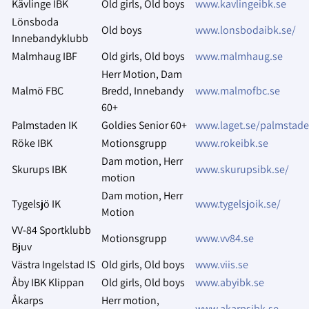
Kävlinge IBK
Old girls, Old boys
www.kavlingeibk.se
Lönsboda
Old boys
www.lonsbodaibk.se/
Innebandyklubb
Malmhaug IBF
Old girls, Old boys
www.malmhaug.se
Herr Motion, Dam
Malmö FBC
Bredd, Innebandy
www.malmofbc.se
60+
Palmstaden IK
Goldies Senior 60+
www.laget.se/palmstade
Röke IBK
Motionsgrupp
www.rokeibk.se
Dam motion, Herr
Skurups IBK
www.skurupsibk.se/
motion
Dam motion, Herr
Tygelsjö IK
www.tygelsjoik.se/
Motion
VV-84 Sportklubb
Motionsgrupp
www.vv84.se
Bjuv
Västra Ingelstad IS
Old girls, Old boys
www.viis.se
Åby IBK Klippan
Old girls, Old boys
www.abyibk.se
Åkarps
Herr motion,
www.akarpsibk.se