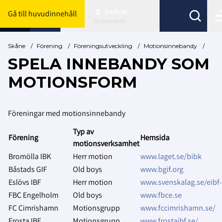
Skåne
Gå till huvudinnehåll
Byt förbund här
Skåne
/
Förening
/
Föreningsutveckling
/
Motionsinnebandy
/
SPELA INNEBANDY SOM
MOTIONSFORM
Föreningar med motionsinnebandy
Typ av
Förening
Hemsida
motionsverksamhet
Bromölla IBK
Herr motion
www.laget.se/bibk
Båstads GIF
Old boys
www.bgif.org
Eslövs IBF
Herr motion
www.svenskalag.se/eibf-
FBC Engelholm
Old boys
www.fbce.se
FC Cimrishamn
Motionsgrupp
www.fccimrishamn.se/
Frosta IBF
Motionsgrupp
www.frostaibf.se/