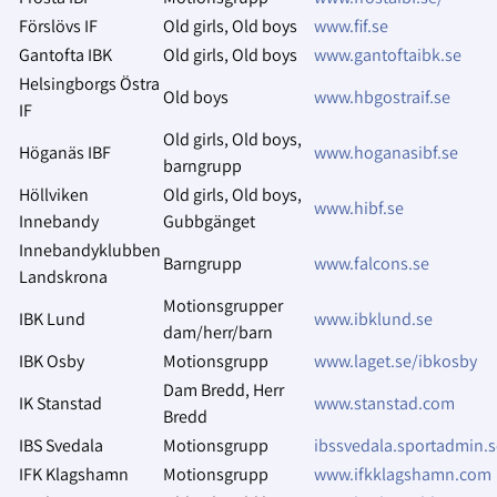
Förslövs IF
Old girls, Old boys
www.fif.se
Gantofta IBK
Old girls, Old boys
www.gantoftaibk.se
Helsingborgs Östra
Old boys
www.hbgostraif.se
IF
Old girls, Old boys,
Höganäs IBF
www.hoganasibf.se
barngrupp
Höllviken
Old girls, Old boys,
www.hibf.se
Innebandy
Gubbgänget
Innebandyklubben
Barngrupp
www.falcons.se
Landskrona
Motionsgrupper
IBK Lund
www.ibklund.se
dam/herr/barn
IBK Osby
Motionsgrupp
www.laget.se/ibkosby
Dam Bredd, Herr
IK Stanstad
www.stanstad.com
Bredd
IBS Svedala
Motionsgrupp
ibssvedala.sportadmin.s
IFK Klagshamn
Motionsgrupp
www.ifkklagshamn.com