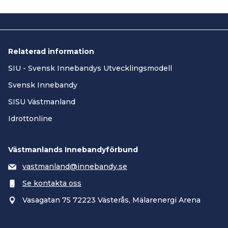
Fifty/Fifty
(digital
jämställdhetsutbildning)
Läs mer om alla dessa utbildningar här
Relaterad information
Det finns även en hel del externa
SIU - Svensk Innebandys Utvecklingsmodell
utbildningar för olika föreningsroller
som RF-SISU erbjuder, hör med er
Svensk Innebandy
konsulent vilka utbildningar som finns
SISU Västmanland
att tillgå.
Idrottonline
Här hittar ni ytterligare utbildningar från
bland annat stiftelsen Friends och
Västmanlands Innebandyförbund
Suicide Zero
vastmanland@innebandy.se
Se kontakta oss
Vasagatan 75 72223 Västerås, Mälarenergi Arena