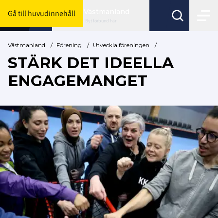
Västmanland
Gå till huvudinnehåll
Byt förbund här
Västmanland
/
Förening
/
Utveckla föreningen
/
STÄRK DET IDEELLA
ENGAGEMANGET