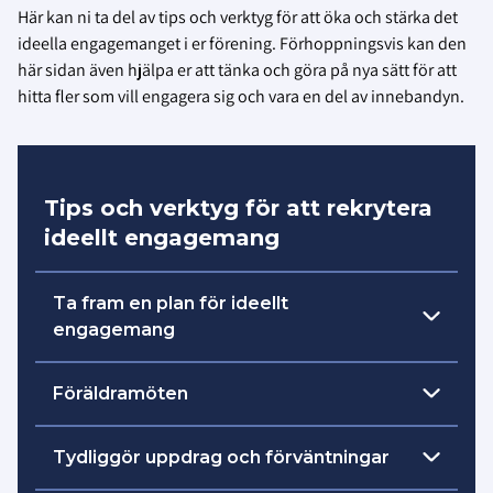
Här kan ni ta del av tips och verktyg för att öka och stärka det
ideella engagemanget i er förening. Förhoppningsvis kan den
här sidan även hjälpa er att tänka och göra på nya sätt för att
hitta fler som vill engagera sig och vara en del av innebandyn.
Tips och verktyg för att rekrytera
ideellt engagemang
Ta fram en plan för ideellt
engagemang
Skriv en plan för att öka och stärka det
Föräldramöten
ideella engagemanget i er förening. Utgå
från nedanstående frågor när ni skriver er
Tänk till i samband med föräldramöten för
Tydliggör uppdrag och förväntningar
plan:
att öppna upp dörren för fler föräldrar in till