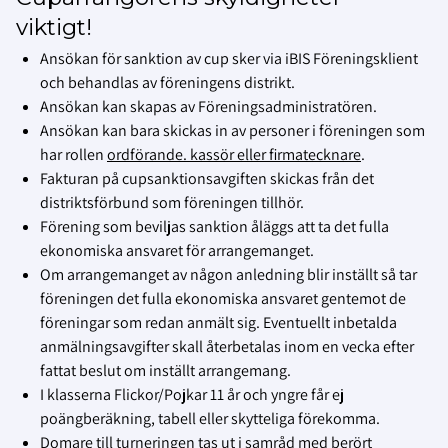
viktigt!
Ansökan för sanktion av cup sker via iBIS Föreningsklient
och behandlas av föreningens distrikt.
Ansökan kan skapas av Föreningsadministratören.
Ansökan kan bara skickas in av personer i föreningen som
har rollen
ordförande. kassör eller firmatecknare
.
Fakturan på cupsanktionsavgiften skickas från det
distriktsförbund som föreningen tillhör.
Förening som beviljas sanktion åläggs att ta det fulla
ekonomiska ansvaret för arrangemanget.
Om arrangemanget av någon anledning blir inställt så tar
föreningen det fulla ekonomiska ansvaret gentemot de
föreningar som redan anmält sig. Eventuellt inbetalda
anmälningsavgifter skall återbetalas inom en vecka efter
fattat beslut om inställt arrangemang.
I klasserna Flickor/Pojkar 11 år och yngre får ej
poängberäkning, tabell eller skytteliga förekomma.
Domare till turneringen tas ut i samråd med berört