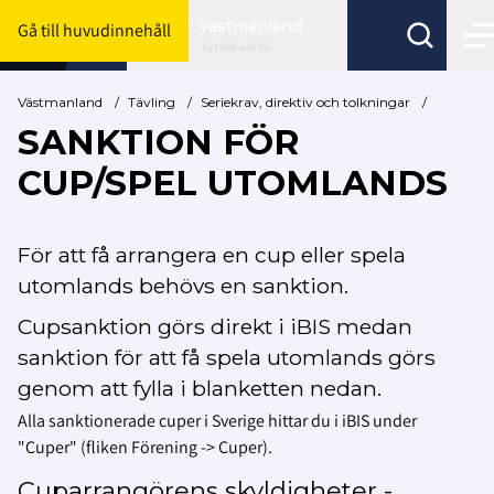
Västmanland
Gå till huvudinnehåll
Byt förbund här
Västmanland
/
Tävling
/
Seriekrav, direktiv och tolkningar
/
SANKTION FÖR
CUP/SPEL UTOMLANDS
För att få arrangera en cup eller spela
utomlands behövs en sanktion.
Cupsanktion görs direkt i iBIS medan
sanktion för att få spela utomlands görs
genom att fylla i blanketten nedan.
Alla sanktionerade cuper i Sverige hittar du i iBIS under
"Cuper" (fliken Förening -> Cuper).
Cuparrangörens skyldigheter -