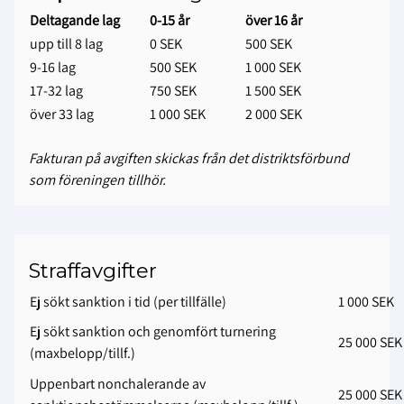
Deltagande lag
0-15 år
över 16 år
upp till 8 lag
0 SEK
500 SEK
9-16 lag
500 SEK
1 000 SEK
17-32 lag
750 SEK
1 500 SEK
över 33 lag
1 000 SEK
2 000 SEK
Fakturan på avgiften skickas från det distriktsförbund
som föreningen tillhör.
Straffavgifter
Ej sökt sanktion i tid (per tillfälle)
1 000 SEK
Ej sökt sanktion och genomfört turnering
25 000 SEK
(maxbelopp/tillf.)
Uppenbart nonchalerande av
25 000 SEK