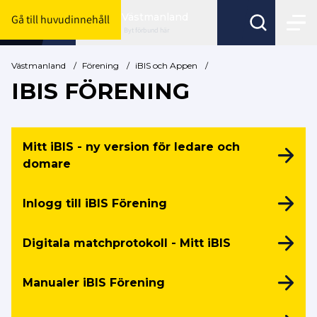
Västmanland
Gå till huvudinnehåll
Byt förbund här
Västmanland
/
Förening
/
iBIS och Appen
/
IBIS FÖRENING
Mitt iBIS - ny version för ledare och
domare
Inlogg till iBIS Förening
Digitala matchprotokoll - Mitt iBIS
Manualer iBIS Förening