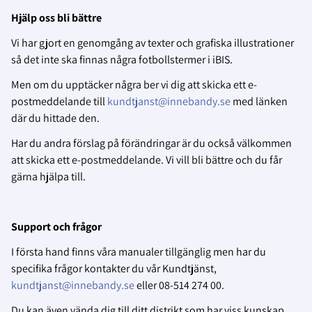
Hjälp oss bli bättre
Vi har gjort en genomgång av texter och grafiska illustrationer
så det inte ska finnas några fotbollstermer i iBIS.
Men om du upptäcker några ber vi dig att skicka ett e-
postmeddelande till
kundtjanst@innebandy.se
med länken
där du hittade den.
Har du andra förslag på förändringar är du också välkommen
att skicka ett e-postmeddelande. Vi vill bli bättre och du får
gärna hjälpa till.
Support och frågor
I första hand finns våra manualer tillgänglig men har du
specifika frågor kontakter du vår Kundtjänst,
kundtjanst@innebandy.se
eller 08-514 274 00.
Du kan även vända dig till ditt distrikt som har viss kunskap.