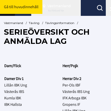
Västmanland
Gå till huvudinnehåll
Byt förbund här
Västmanland
/
Tävling
/
Tävlingsinformation
/
SERIEÖVERSIKT OCH
ANMÄLDA LAG
Dam/Flick
Herr/Pojk
Damer Div 1
Herrar Div 2
Lillån IBK Ung
Per-Ols IBF
Västerås IBS
Västerås IBS Ung
Kumla IBK
IFK Arboga IBK
IBK Hallsta
Gropens IF
Lillån IBK Ung