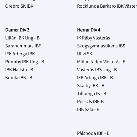
Örebro SK IBK
Rocklunda Barkarö IBK Väste
Damer Div 3
Herrar Div 4
Lillån IBK Ung - B
IK Råby Västerås
Surahammars IBF
Skogsgymnastikens IBS
IFK Arboga IBK
Ullvi SK
Rönnby IBK Ung - B
Mälarstaden Västerås IF
IBK Hallsta - B
Västerås IBS Ung - B
Kumla IBK - B
IFK Arboga IBK - B
Skälby IBK - B
Tillberga IK - B
Per-Ols IBF-B
IBK Sala - B
Pålsboda IBF - B