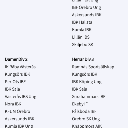
IBF Örebro Ung
Askersunds IBK
IBK Hallsta
Kumla IBK
Lillån IBS
Skiljebo SK
Damer Div 2
Herrar Div 3
IK Råby Västerås
Ramnäs Sportsällskap
Kungsörs IBK
Kungsörs IBK
Per-Ols IBF
IBK Köping Ung
IBK Sala
IBK Sala
Västerås IBS Ung
Surahammars IBF
Nora IBK
Ekeby IF
KFUM Örebro
Pålsboda IBF
Askersunds IBK
Örebro SK Ung
Kumla IBK Ung
Knäppmora AIK