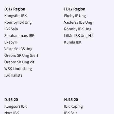
DJ17 Region
HJ17 Region
Kungsörs IBK
Ekeby IF Ung
Rönnby IBK Ung
Västerås IBS Ung
IBK Sala
Rönnby IBK Ung
Surahammars IBF
Lillån IBK Ung HJ
Ekeby IF
Kumla IBK
Västerås IBS Ung
Örebro SK Ung Svart
Örebro SK Ung Vit
WSK Lindesberg
IBK Hallsta
DJ16-20
HJ16-20
Kungsörs IBK
IBK Köping
Nora IBK
IBK Sala