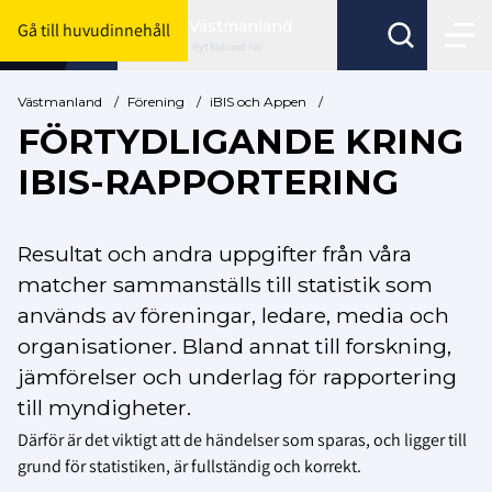
Västmanland
Gå till huvudinnehåll
Byt förbund här
Västmanland
/
Förening
/
iBIS och Appen
/
FÖRTYDLIGANDE KRING
IBIS-RAPPORTERING
Resultat och andra uppgifter från våra
matcher sammanställs till statistik som
används av föreningar, ledare, media och
organisationer.
Bland annat till forskning,
jämförelser och underlag för rapportering
till myndigheter.
Därför är det viktigt att de händelser som sparas, och ligger till
grund för statistiken, är fullständig och korrekt.