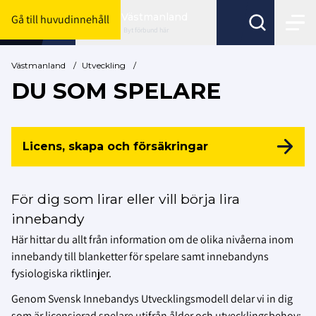
Västmanland
Gå till huvudinnehåll
Byt förbund här
Västmanland
/
Utveckling
/
DU SOM SPELARE
Licens, skapa och försäkringar
För dig som lirar eller vill börja lira
innebandy
Här hittar du allt från information om de olika nivåerna inom
innebandy till blanketter för spelare samt innebandyns
fysiologiska riktlinjer.
Genom Svensk Innebandys Utvecklingsmodell delar vi in dig
som är licensierad spelare utifrån ålder och utvecklingsbehov: