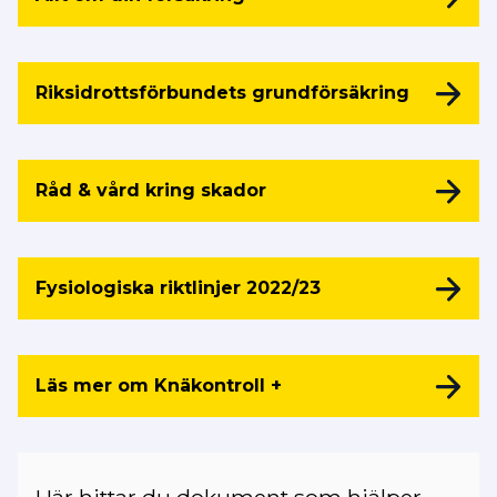
Riksidrottsförbundets grundförsäkring
Råd & vård kring skador
Fysiologiska riktlinjer 2022/23
Läs mer om Knäkontroll +
Här hittar du dokument som hjälper