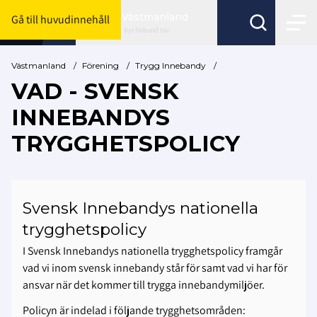
Västmanland
Gå till huvudinnehåll
Byt förbund här
Västmanland
/
Förening
/
Trygg Innebandy
/
VAD - SVENSK
INNEBANDYS
TRYGGHETSPOLICY
Svensk Innebandys nationella
trygghetspolicy
I Svensk Innebandys nationella trygghetspolicy framgår
vad vi inom svensk innebandy står för samt vad vi har för
ansvar när det kommer till trygga innebandymiljöer.
Policyn är indelad i följande trygghetsområden: