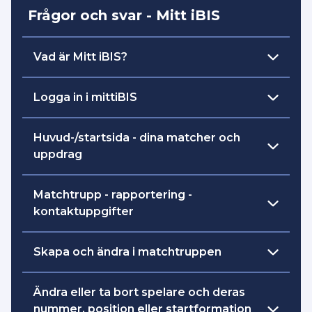
Frågor och svar - Mitt iBIS
Vad är Mitt iBIS?
I Mitt iBIS kan ledare, tränare och domare
Logga in i mittiBIS
göra de mest vanliga uppgifterna i
samband med matcher.
Länk till inloggning:
Huvud-/startsida - dina matcher och
https://mittibis.innebandy.se
uppdrag
Ledare och tränare kan till exempel:
ta ut spelare till match.
Matchtrupp - rapportering -
kontaktuppgifter
fastställa matchtruppen.
Klicka på den blåa datumrutan med pilen
rapportera matchhändelser och resultat.
Skapa och ändra i matchtruppen
från matchlistan för att välja vad du vill
göra kopplat till matchen:
dela ut behörigheten till en tillfällig
Ta ut, ändra eller ta bort spelare och
Ändra eller ta bort spelare och deras
rapportör för att rapportera händelser
ledare till matchen. Ändra i
nummer, position eller startformation