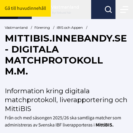
Västmanland
Gå till huvudinnehåll
Byt förbund här
Västmanland
/
Förening
/
iBIS och Appen
/
MITTIBIS.INNEBANDY.SE
- DIGITALA
MATCHPROTOKOLL
M.M.
Information kring digitala
matchprotokoll, liverapportering och
MittiBIS
Från och med säsongen 2025/26 ska samtliga matcher som
administreras av Svenska IBF liverapporteras i
MittiBIS.