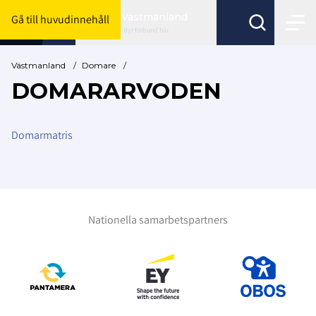
Västmanland
Gå till huvudinnehåll
Byt förbund här
Västmanland
/
Domare
/
DOMARARVODEN
Domarmatris
Nationella samarbetspartners