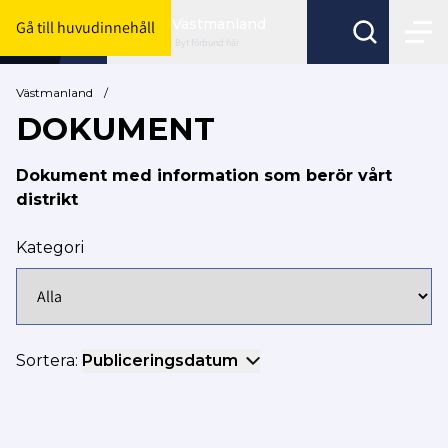
Västmanland
Gå till huvudinnehåll
Byt förbund här
Västmanland
/
DOKUMENT
Dokument med information som berör vårt
distrikt
Kategori
Sortera:
Publiceringsdatum