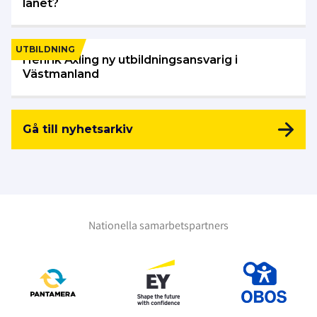
länet?
UTBILDNING
Henrik Axling ny utbildningsansvarig i
Västmanland
Gå till nyhetsarkiv
Nationella samarbetspartners