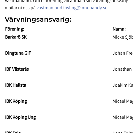
Västmanland. Om er förening vill anmäla sin värvningsansvarig
mailar ni oss på
vastmanland.tavling@innebandy.se
Värvningsansvarig:
Förening:
Namn:
Barkarö SK
Micke Sjö
Dingtuna GIF
Johan Fre
IBF Västerås
Jonathan 
IBK Hallsta
Joakim Ka
IBK Köping
Micael M
IBK Köping Ung
Micael M