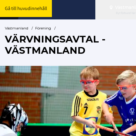
Västmanl
Gå till huvudinnehåll
Byt förbund här
Västmanland
/
Förening
/
VÄRVNINGSAVTAL -
VÄSTMANLAND