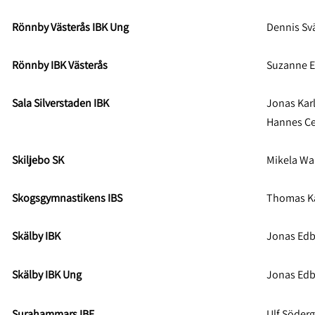
Rönnby Västerås IBK Ung
Dennis Sv
Rönnby IBK Västerås
Suzanne E
Sala Silverstaden IBK
Jonas Kar
Hannes Ced
Skiljebo SK
Mikela Wal
Skogsgymnastikens IBS
Thomas K
Skälby IBK
Jonas Edb
Skälby IBK Ung
Jonas Edb
Surahammars IBF
Ulf Söder