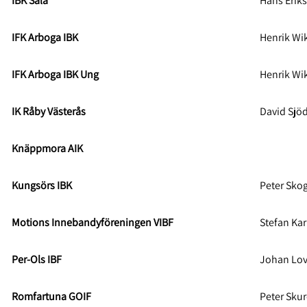
IBK Sala
Hans Erik
IFK Arboga IBK
Henrik Wi
IFK Arboga IBK Ung
Henrik Wi
IK Råby Västerås
David Sjö
Knäppmora AIK
Kungsörs IBK
Peter Sko
Motions Innebandyföreningen VIBF
Stefan Ka
Per-Ols IBF
Johan Lo
Romfartuna GOIF
Peter Sku