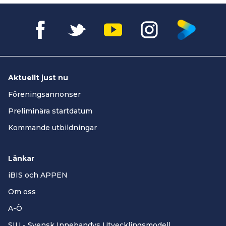
Aktuellt just nu
Föreningsannonser
Preliminära startdatum
Kommande utbildningar
Länkar
iBIS och APPEN
Om oss
A-Ö
SIU - Svensk Innebandys Utvecklingsmodell