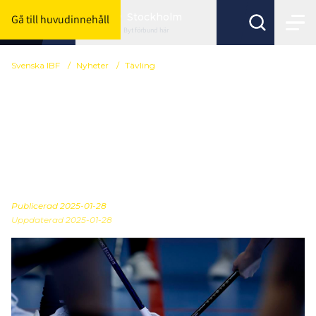
Stockholm
Gå till huvudinnehåll
Byt förbund här
Svenska IBF
/
Nyheter
/
Tävling
Viktiga datum i januari
för övergångar, dubbel
licens och
samarbetsavtal
Publicerad
2025-01-28
Uppdaterad 2025-01-28