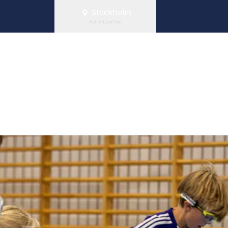
Stockholm
Byt förbund här
ll din nivå