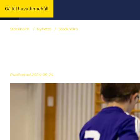
Gå till huvudinnehåll
Stockholm
/
Nyheter
/
Stockholm
Välkommen ti
Publicerad
2024-09-24