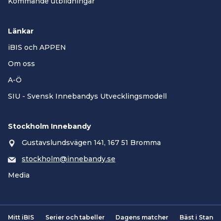
Kommande utbildningar
Länkar
iBIS och APPEN
Om oss
A-Ö
SIU - Svensk Innebandys Utvecklingsmodell
Stockholm Innebandy
Gustavslundsvägen 141, 167 51 Bromma
stockholm@innebandy.se
Media
Mitt iBIS
Serier och tabeller
Dagens matcher
Bäst i Stan
Smartsvar AI