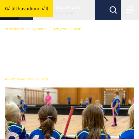
Stockholm
Gå till huvudinnehåll
Byt förbund här
Stockholm
/
Nyheter
/
Schyssta Cupen
Stockholm Innebandy tar
ett helhetsgrepp om
Schyssta Cupen
Publicerad
2022-03-08