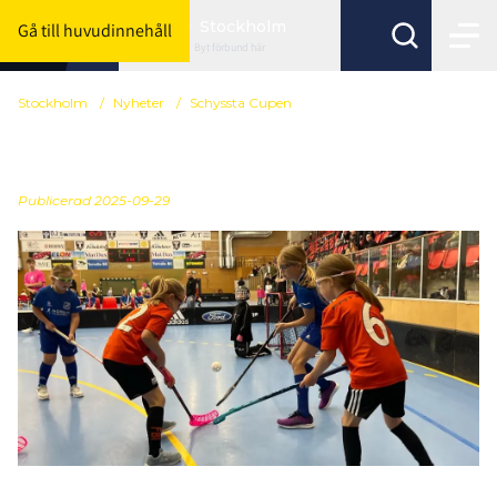
Stockholm
Gå till huvudinnehåll
Byt förbund här
Stockholm
/
Nyheter
/
Schyssta Cupen
Kickoff i Schyssta Cupen
Publicerad
2025-09-29