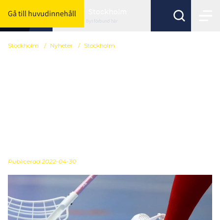
Stockholm
Gå till huvudinnehåll
Byt förbund här
Stockholm
/
Nyheter
/
Stockholm
Presentation av
utredning angående
möjligheten att spela
matcher mot andra på
sin nivå
Publicerad
2022-04-30