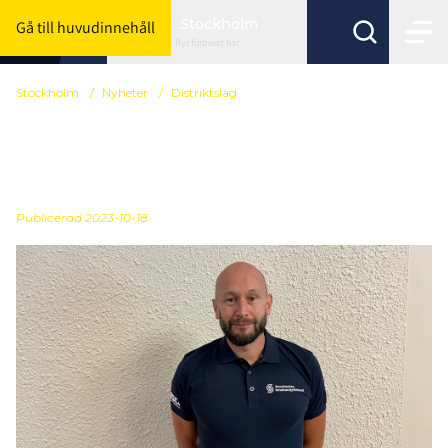
Stockholm
Gå till huvudinnehåll
Byt förbund här
Stockholm
/
Nyheter
/
Distriktslag
Ledarstaben till Team
Stockholm klar
Publicerad
2023-10-18