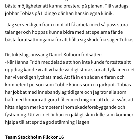
bästa möjligheter att kunna prestera på planen. Till vardags
jobbar Tobias på Lidingö där han har sin egna klinik.
-Jag ser verkligen fram emot att få arbeta med så pass stora
talanger och hoppas kunna bidra med att spelarna får de
bästa förutsättningarna för att hålla sig skadefria säger Tobias.
Distriktslagsansvarig Daniel Kölborn fortsätter:
-När Hanna Fridh meddelade att hon inte kunde fortsätta sitt
uppdrag kände vi att vi hade väldigt stora skor att fylla men det
har vi verkligen lyckats med. Att få in en sådan erfaren och
kompetent person som Tobbe känns som en jackpot. Tobias
har jobbat med innebandylag tidigare och jag tror alla som
haft med honom att göra håller med mig om att det är svårt att
hitta någon mer kompetent inom skadeförebyggande och
fysträning. Utöver det är han en jäkligt skön kille som kommer
hjälpa till att sprida god stämning i lagen.
Team Stockholm Flickor 16