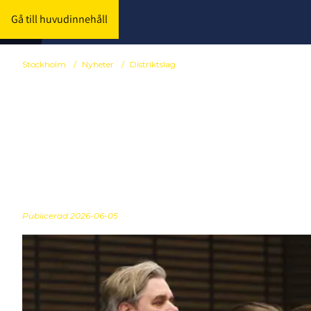
Gå till huvudinnehåll
Stockholm
/
Nyheter
/
Distriktslag
Träningstru
F16 & P16 klar
Publicerad
2026-06-05