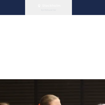
Stockholm
Byt förbund här
ppen för Team
a!