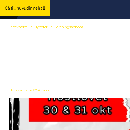
Gå till huvudinnehåll
Stockholm
/
Nyheter
/
Föreningsannons
Kom och spe
IF
Publicerad
2025-04-29