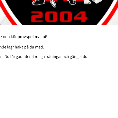
e och kör provspel maj ut!
pande lag? haka på du med.
en. Du får garanterat roliga träningar och gänget du