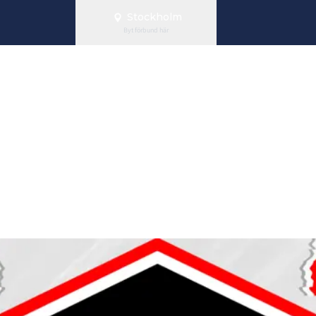
Stockholm
Byt förbund här
la med oss i 