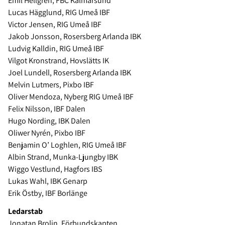
Emil Hellgren, FBC Kalmarsund
Lucas Hägglund, RIG Umeå IBF
Victor Jensen, RIG Umeå IBF
Jakob Jonsson, Rosersberg Arlanda IBK
Ludvig Kalldin, RIG Umeå IBF
Vilgot Kronstrand, Hovslätts IK
Joel Lundell, Rosersberg Arlanda IBK
Melvin Lutmers, Pixbo IBF
Oliver Mendoza, Nyberg RIG Umeå IBF
Felix Nilsson, IBF Dalen
Hugo Nording, IBK Dalen
Oliwer Nyrén, Pixbo IBF
Benjamin O’ Loghlen, RIG Umeå IBF
Albin Strand, Munka-Ljungby IBK
Wiggo Vestlund, Hagfors IBS
Lukas Wahl, IBK Genarp
Erik Östby, IBF Borlänge
Ledarstab
Jonatan Brolin, Förbundskapten