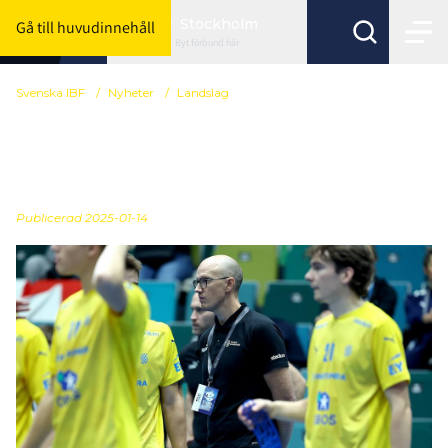
Stockholm
Gå till huvudinnehåll
Byt förbund här
Svenska IBF
/
Nyheter
/
Landslag
Här är U19-herrarnas
trupp till Polish Cup
Publicerad
2025-01-14