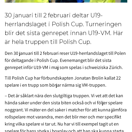
30 januari till 2 februari deltar U19-
herrlandslaget i Polish Cup. Turneringen
blir det sista genrepet innan U19-VM. Här
är hela truppen till Polish Cup.
Den 30 januari till 2 februari reser U19-herrlandslaget till Polen
för deltagande i Polish Cup. Evenemanget blir det sista
genrepet inför U19-VM i maj som spelas i schweiziska Zürich.
Till Polish Cup har förbundskapten Jonatan Brolin kallat 22
spelare i en trupp som börjar närma sig VM-truppen.
– Det är såklart nära den slutgiltiga truppen. Vi vet att det kan
hända saker under den sista biten också och vi följer spelare
noggrant. Vi mäter en del saker i matcher för att kunna jämföra
rollspelare mot varandra, men det blir mer och mer specifikt
kring vilka spelare vi tar ut. Nu har vi till exempel tagit ut en
spelare för hans styrka i boxplay och att han ska kunna starta