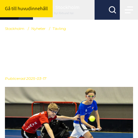
Stockholm
Gå till huvudinnehåll
Byt förbund här
Stockholm
/
Nyheter
/
Tävling
Är du under 20 år och
brinner du för innebandy
och tävlingsfrågor?
Publicerad
2025-03-17